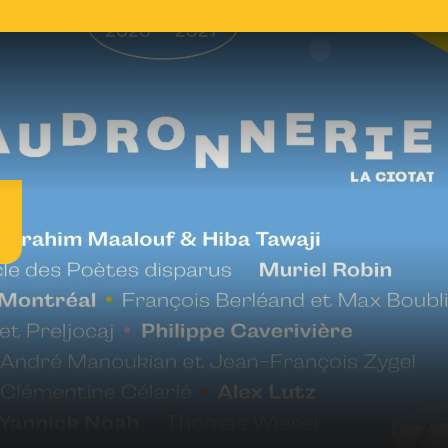
R
l
L
c
c
d