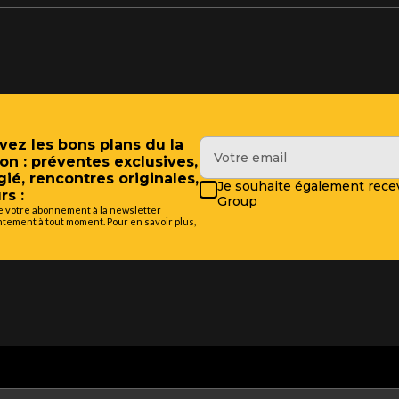
vez les bons plans du la
on : préventes exclusives,
gié, rencontres originales,
Je souhaite également recev
rs :
Group
de votre abonnement à la newsletter
tement à tout moment. Pour en savoir plus,