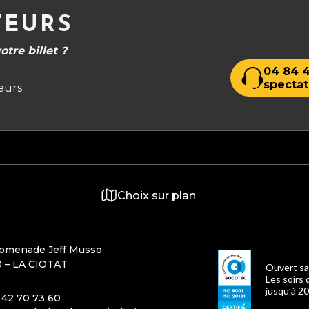
TEURS
tre billet ?
04 84 4
spectat
urs :
Choix sur plan
romenade Jeff Musso
 – LA CIOTAT
Ouvert sa
Les soirs 
jusqu’à 20
 42 70 73 60