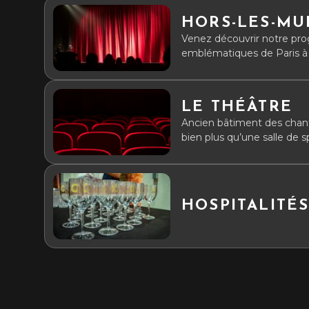
HORS-LES-MU
Venez découvrir notre pro
emblématiques de Paris à 
LE THÉÂTRE
Ancien bâtiment des chanti
bien plus qu’une salle de sp
sur la vie. Vous y êtes tou
semaine ou le week-end, po
et pleurer. Crédit photo salle : Peggy Porquet / photos archives :
service des archives munici
HOSPITALITÉ