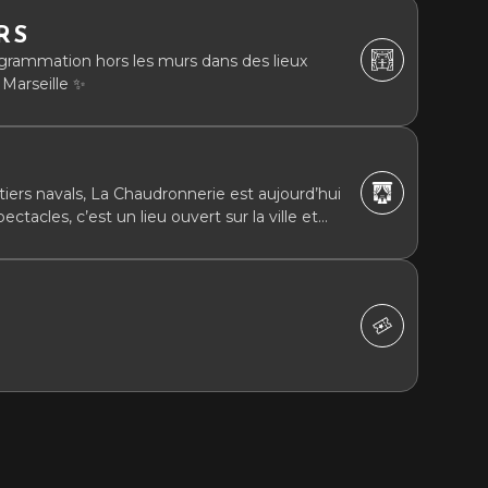
RS
grammation hors les murs dans des lieux
Marseille ✨
ers navals, La Chaudronnerie est aujourd’hui
ectacles, c’est un lieu ouvert sur la ville et
s les bienvenus, en famille ou entre amis, en
ur découvrir, partager, vous émerveiller, rire
pales de la Ville de La Ciotat.
S