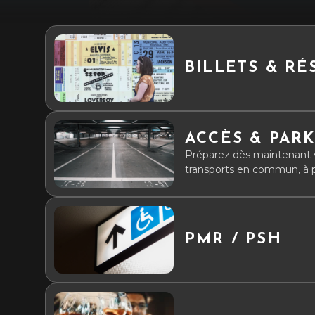
BILLETS & RÉ
ACCÈS & PAR
Préparez dès maintenant 
transports en commun, à pie
venez à notre rencontre...
PMR / PSH