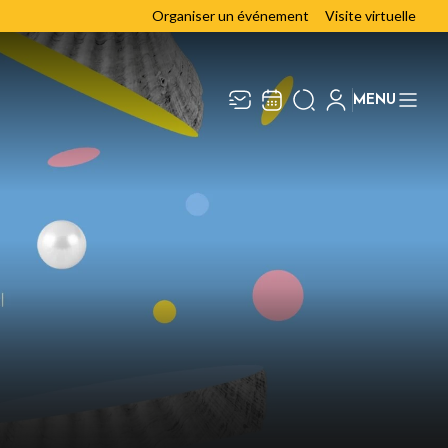
Organiser un événement
Visite virtuelle
MENU
Recevez toute l’actualité en
Fermer
vous abonnant à notre
newsletter :
ENVOYER
ivaj Group traite votre adresse électronique pour
a gestion de votre abonnement à la newsletter de
a Chaudronnerie
. Vous pouvez retirer votre
onsentement à tout moment. Pour en savoir plus,
onsultez notre
politique de protection des
onnées
.