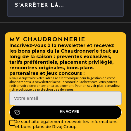
S'ARRÊTER LÀ...
MY CHAUDRONNERIE
Inscrivez-vous à la newsletter et recevez
les bons plans du la Chaudronnerie tout au
long de la saison : préventes exclusives,
tarifs préférentiels, placement privilégié,
rencontres originales, bons plans
partenaires et jeux concours :
Rivaj Group traite votre adresse électronique pour la gestion de votre
abonnement à la newsletter lachaudronnerie-laciotat.com. Vous pouvez
retirer votre consentement à tout moment. Pour en savoir plus, consultez
notre
politique de protection des données.
Je souhaite également recevoir les informations
et bons plans de Rivaj Group