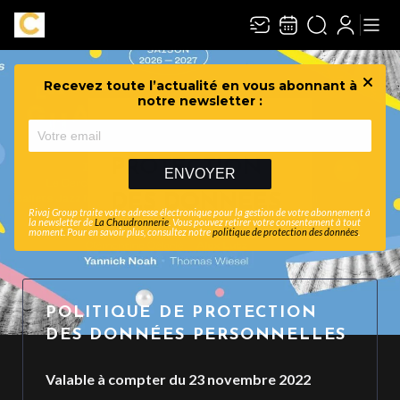
Recevez toute l’actualité en vous abonnant à
Ferme
notre newsletter :
POLITIQUE DE
PROTECTION
ENVOYER
DES DONNÉES
Rivaj Group traite votre adresse électronique pour la gestion de votre abonnement à
la newsletter de
La Chaudronnerie
. Vous pouvez retirer votre consentement à tout
moment. Pour en savoir plus, consultez notre
politique de protection des données
.
POLITIQUE DE PROTECTION
DES DONNÉES PERSONNELLES
Valable à compter du 23 novembre 2022