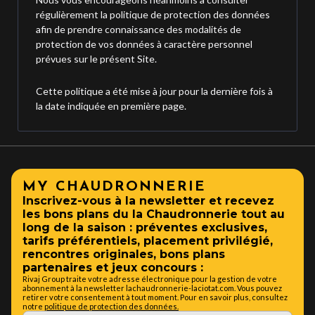
régulièrement la politique de protection des données
afin de prendre connaissance des modalités de
protection de vos données à caractère personnel
prévues sur le présent Site.
Cette politique a été mise à jour pour la dernière fois à
la date indiquée en première page.
MY CHAUDRONNERIE
Inscrivez-vous à la newsletter et recevez
les bons plans du la Chaudronnerie tout au
long de la saison : préventes exclusives,
tarifs préférentiels, placement privilégié,
rencontres originales, bons plans
partenaires et jeux concours :
Rivaj Group traite votre adresse électronique pour la gestion de votre
abonnement à la newsletter lachaudronnerie-laciotat.com. Vous pouvez
retirer votre consentement à tout moment. Pour en savoir plus, consultez
notre
politique de protection des données.