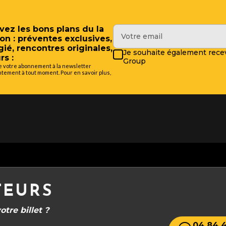
vez les bons plans du la
on : préventes exclusives,
gié, rencontres originales,
Je souhaite également recev
rs :
Group
de votre abonnement à la newsletter
tement à tout moment. Pour en savoir plus,
TEURS
tre billet ?
04 84 4