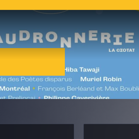
R
l
L
c
c
d