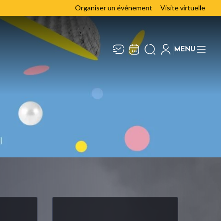
Organiser un événement
Visite virtuelle
MENU
Recevez toute l’actualité en
Fermer
vous abonnant à notre
newsletter :
ENVOYER
ivaj Group traite votre adresse électronique pour
a gestion de votre abonnement à la newsletter de
a Chaudronnerie
. Vous pouvez retirer votre
onsentement à tout moment. Pour en savoir plus,
onsultez notre
politique de protection des
onnées
.