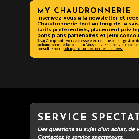
MY CHAUDRONNERIE
Inscrivez-vous à la newsletter et rece
Chaudronnerie tout au long de la sais
tarifs préférentiels, placement privilé
bons plans partenaires et jeux concou
Rivaj Group traite votre adresse électronique pour la gestion 
lachaudronnerie-laciotat.com. Vous pouvez retirer votre consen
consultez notre
politique de protection des données.
SERVICE SPECTA
Des questions au sujet d’un achat, de vo
Contactez le service spectateurs.