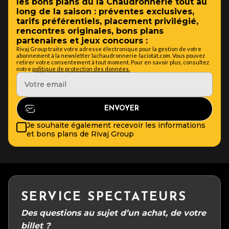
les bons plans du la Chaudronnerie tout au
long de la saison : préventes exclusives,
tarifs préférentiels, placement privilégié,
rencontres originales, bons plans
partenaires et jeux concours :
Rivaj Group traite votre adresse électronique pour la gestion de votre
abonnement à la newsletter lachaudronnerie-laciotat.com. Vous pouvez
retirer votre consentement à tout moment. Pour en savoir plus, consultez
notre
politique de protection des données.
Je souhaite également recevoir les informations
et bons plans de Rivaj Group
SERVICE SPECTATEURS
Des questions au sujet d’un achat, de votre
billet ?