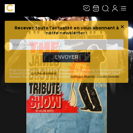
Recevez toute l’actualité en vous abonnant à
Ferme
notre newsletter :
ENVOYER
Rivaj Group traite votre adresse électronique pour la gestion de votre abonnement à
la newsletter de
La Chaudronnerie
. Vous pouvez retirer votre consentement à tout
moment. Pour en savoir plus, consultez notre
politique de protection des données
.