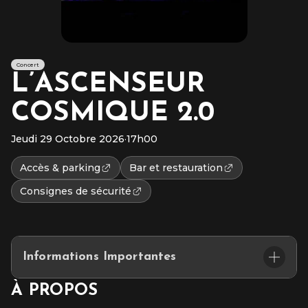
Concert
L’ASCENSEUR
COSMIQUE 2.0
Jeudi 29 Octobre 2026
·
17h00
Accès & parking
Bar et restauration
Consignes de sécurité
Informations Importantes
Placement assis numéroté
À PROPOS
L’accès au site et/ou aux places numérotées n’est pas garanti