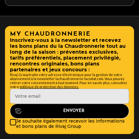
MY CHAUDRONNERIE
Inscrivez-vous à la newsletter et recevez
les bons plans du la Chaudronnerie tout au
long de la saison : préventes exclusives,
tarifs préférentiels, placement privilégié,
rencontres originales, bons plans
partenaires et jeux concours :
Rivaj Group traite votre adresse électronique pour la gestion de votre
abonnement à la newsletter lachaudronnerie-laciotat.com. Vous pouvez
retirer votre consentement à tout moment. Pour en savoir plus, consultez
notre
politique de protection des données.
Je souhaite également recevoir les informations
et bons plans de Rivaj Group