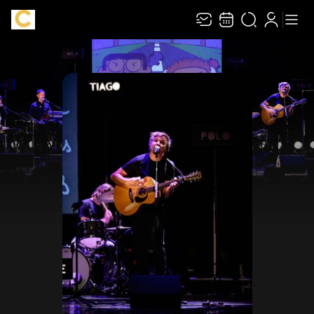
Recevez toute l’actualité en vous abonnant à
Ferme
notre newsletter :
ENVOYER
Rivaj Group traite votre adresse électronique pour la gestion de votre abonnement à
la newsletter de
La Chaudronnerie
. Vous pouvez retirer votre consentement à tout
moment. Pour en savoir plus, consultez notre
politique de protection des données
.