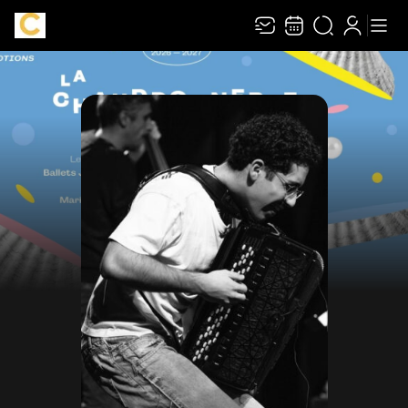
Recevez toute l’actualité en vous abonnant à
Ferme
notre newsletter :
ENVOYER
Rivaj Group traite votre adresse électronique pour la gestion de votre
abonnement à la newsletter de
La Chaudronnerie
. Vous pouvez retirer votre
consentement à tout moment. Pour en savoir plus, consultez notre
politique de
protection des données
.