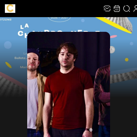
Recevez toute l’actualité en vous abonnant à notr
newsletter :
ENVOYER
Rivaj Group traite votre adresse électronique pour la gestion de votre abonnement à la
newsletter de
La Chaudronnerie
. Vous pouvez retirer votre consentement à tout moment. P
savoir plus, consultez notre
politique de protection des données
.