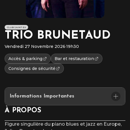
CLUB SAINT EX
TRIO BRUNETAUD
Vendredi 27 Novembre 2026
·
19h30
Accès & parking
Bar et restauration
Consignes de sécurité
Informations Importantes
Salle St-Exupéry
À PROPOS
Placement assis numéroté
Figure singulière du piano blues et jazz en Europe,
L’accès au site et/ou aux places numérotées n’est pas garanti
après l’heure du début du spectacle.