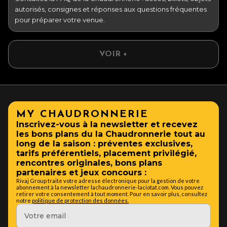
autorisés, consignes et réponses aux questions fréquentes
pour préparer votre venue.
VOIR +
MY CHAUDRONNERIE
Inscrivez-vous à la newsletter et recevez
les bons plans du la Chaudronnerie tout au
long de la saison : préventes exclusives,
tarifs préférentiels, placement privilégié,
rencontres originales, bons plans
partenaires et jeux concours :
Rivaj Group traite votre adresse électronique pour la gestion de votre
abonnement à la newsletter lachaudronnerie-laciotat.com. Vous pouvez
retirer votre consentement à tout moment. Pour en savoir plus, consultez
notre
politique de protection des données.