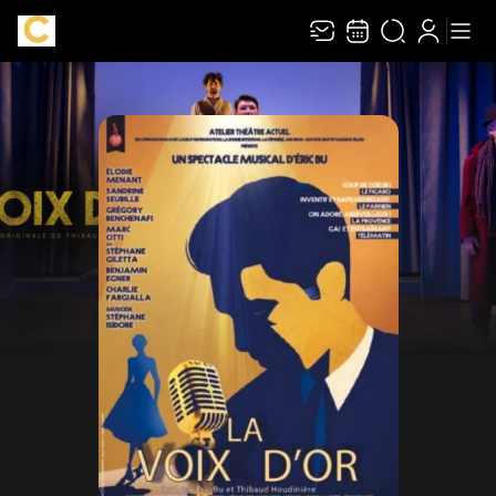
Recevez toute l’actualité en vous abonnant à
Ferme
notre newsletter :
ENVOYER
Rivaj Group traite votre adresse électronique pour la gestion de votre
abonnement à la newsletter de
La Chaudronnerie
. Vous pouvez retirer votre
consentement à tout moment. Pour en savoir plus, consultez notre
politique de
protection des données
.