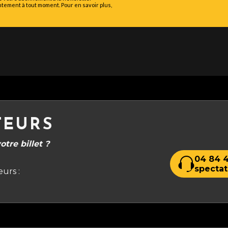
tement à tout moment. Pour en savoir plus,
TEURS
tre billet ?
04 84 4
spectat
urs :