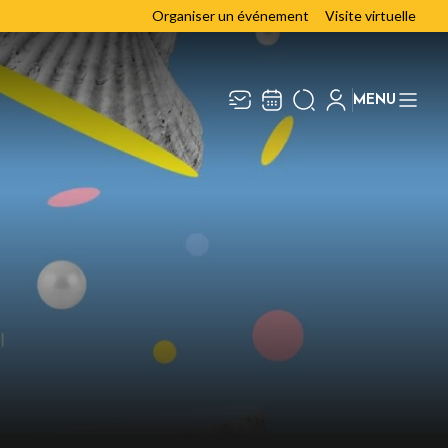
Organiser un événement
Visite virtuelle
MENU
Recevez toute l’actualité en
Fermer
vous abonnant à notre
newsletter :
ENVOYER
ivaj Group traite votre adresse électronique pour
a gestion de votre abonnement à la newsletter de
a Chaudronnerie
. Vous pouvez retirer votre
onsentement à tout moment. Pour en savoir plus,
onsultez notre
politique de protection des
onnées
.