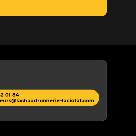
2 01 84
eurs@lachaudronnerie-laciotat.com