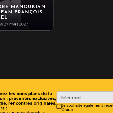
DRÉ MANOUKIAN
JEAN FRANÇOIS
GEL
i 27 mars 2027
vez les bons plans du la
on : préventes exclusives,
gié, rencontres originales,
Je souhaite également recev
rs :
Group
de votre abonnement à la newsletter