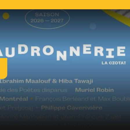
R
l
L
c
c
d