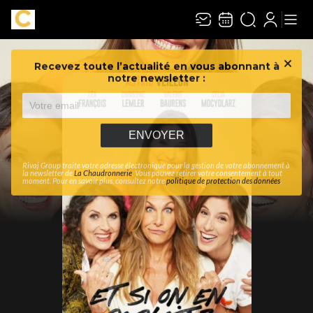
Recevez toute l’actualité en vous abonnant à
Ferme
notre newsletter :
ENVOYER
Rivaj Group traite votre adresse électronique pour la gestion de votre abonnement à
la newsletter de
La Chaudronnerie
. Vous pouvez retirer votre consentement à tout
moment. Pour en savoir plus, consultez notre
politique de protection des données
.