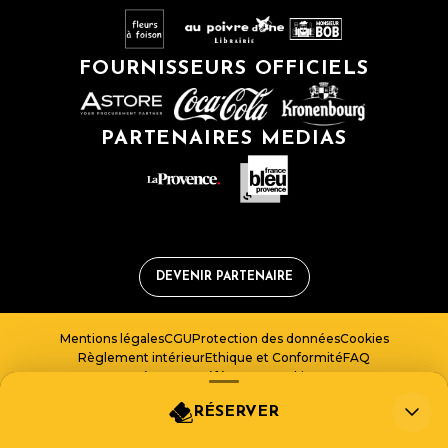
FOURNISSEURS OFFICIELS
PARTENAIRES MEDIAS
DEVENIR PARTENAIRE
Mentions légales
CGU
Protection des données
Cookies
Règlement intérieur
Ethique et Conformité
FAQ
Gérer vos préférences cookies
RÉSERVER
LICENCE 1 – • PLATESV-R-2020-007999 • LICENCE 2 – PLATESV-R-2020-007611 •
LICENCE 3 – PLATESV-R-2020-007612