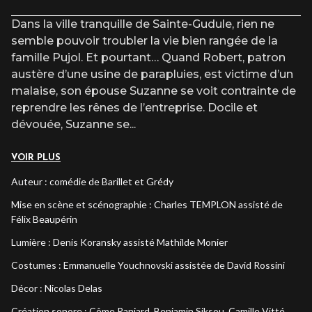
L’accès au site et/ou aux places numérotées n’est pas garanti
après l’heure du début du spectacle.
Dans la ville tranquille de Sainte-Gudule, rien ne
semble pouvoir troubler la vie bien rangée de la
famille Pujol. Et pourtant… Quand Robert, patron
austère d’une usine de parapluies, est victime d’un
malaise, son épouse Suzanne se voit contrainte de
reprendre les rênes de l’entreprise. Docile et
dévouée, Suzanne se
...
VOIR PLUS
Auteur : comédie de Barillet et Grédy
Mise en scène et scénographie : Charles TEMPLON assisté de
Félix Beaupérin
Lumière : Denis Koransky assisté Mathilde Monier
Costumes : Emmanuelle Youchnovski assistée de David Rossini
Décor : Nicolas Delas
Création sonore : Côme Ranjard, Benjamin Siksou, Camille Vitté