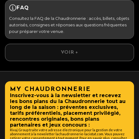
FAQ
Consultez la FAQ de la Chaudronnerie : accès, billets, objets
autorisés, consignes et réponses aux questions fréquentes
pour préparer votre venue.
VOIR +
MY CHAUDRONNERIE
Inscrivez-vous à la newsletter et recevez
les bons plans du la Chaudronnerie tout au
long de la saison : préventes exclusives,
tarifs préférentiels, placement privilégié,
rencontres originales, bons plans
partenaires et jeux concours :
Rivaj Group traite votre adresse électronique pour la gestion de votre
abonnement à la newsletter lachaudronnerie-laciotat.com. Vous pouvez
retirer votre consentement à tout moment. Pour en savoir plus, consultez