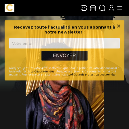
Recevez toute l’actualité en vous abonnant à
Ferme
notre newsletter :
ENVOYER
Rivaj Group traite votre adresse électronique pour la gestion de votre abonnement à
la newsletter de
La Chaudronnerie
. Vous pouvez retirer votre consentement à tout
moment. Pour en savoir plus, consultez notre
politique de protection des données
.