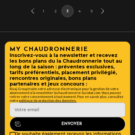
1
2
3
4
5
MY CHAUDRONNERIE
Inscrivez-vous à la newsletter et recevez
les bons plans du la Chaudronnerie tout au
long de la saison : préventes exclusives,
tarifs préférentiels, placement privilégié,
rencontres originales, bons plans
partenaires et jeux concours :
Rivaj Group traite votre adresse électronique pour la gestion de votre
abonnement à la newsletter lachaudronnerie-laciotat.com. Vous pouvez
retirer votre consentement à tout moment. Pour en savoir plus, consultez
notre
politique de protection des données.
Je souhaite également recevoir les informations