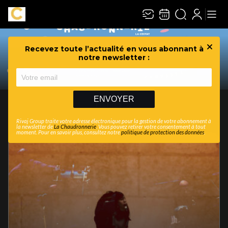
Recevez toute l’actualité en vous abonnant à
Ferme
notre newsletter :
PROGRAMMATION
ENVOYER
FILTRES
Rivaj Group traite votre adresse électronique pour la gestion de votre abonnement à
la newsletter de
La Chaudronnerie
. Vous pouvez retirer votre consentement à tout
moment. Pour en savoir plus, consultez notre
politique de protection des données
.