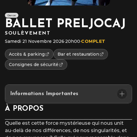
Danse
BALLET PRELJOCAJ
SOULÈVEMENT
Samedi 21 Novembre 2026
·
20h00
·
COMPLET
Accès & parking
Bar et restauration
Consignes de sécurité
Informations Importantes
Placement assis numéroté
À PROPOS
L’accès au site et/ou aux places numérotées n’est pas garanti
après l’heure du début du spectacle.
Quelle est cette force mystérieuse qui nous unit
au-delà de nos différences, de nos
singularités, et