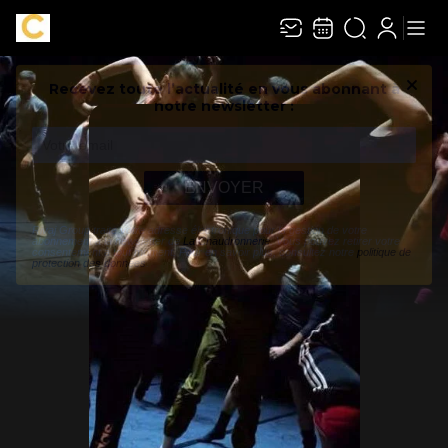
Recevez toute l’actualité en vous abonnant à
Ferme
notre newsletter :
ENVOYER
Rivaj Group traite votre adresse électronique pour la gestion de votre abonnement à
la newsletter de
La Chaudronnerie
. Vous pouvez retirer votre consentement à tout
moment. Pour en savoir plus, consultez notre
politique de protection des données
.