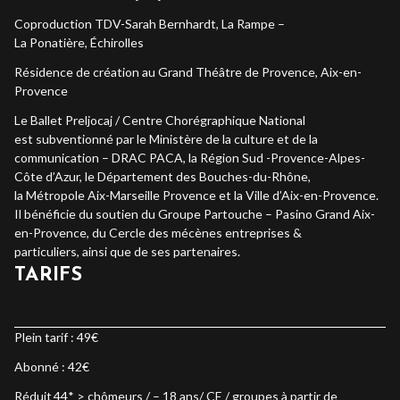
Coproduction TDV-Sarah Bernhardt, La Rampe –
La Ponatière, Échirolles
Résidence de création au Grand Théâtre de Provence, Aix-en-
Provence
Le Ballet Preljocaj / Centre Chorégraphique National
est subventionné par le Ministère de la culture et
de la
communication – DRAC PACA, la Région Sud -Provence-Alpes-
Côte d’Azur, le Département des
Bouches-du-Rhône,
la Métropole Aix-Marseille Provence et la Ville d’Aix-en-Provence.
Il bénéficie du
soutien du Groupe Partouche – Pasino Grand Aix-
en-Provence, du Cercle des mécènes entreprises &
particuliers, ainsi que de ses partenaires.
TARIFS
Plein tarif : 49€
Abonné : 42€
Réduit 44* > chômeurs / – 18 ans/ CE / groupes à partir de