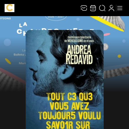
Recevez toute l’actualité en vous abonnant à
Ferme
notre newsletter :
ENVOYER
Rivaj Group traite votre adresse électronique pour la gestion de votre
abonnement à la newsletter de
La Chaudronnerie
. Vous pouvez retirer votre
consentement à tout moment. Pour en savoir plus, consultez notre
politique de
protection des données
.