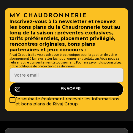
MY CHAUDRONNERIE
Inscrivez-vous à la newsletter et recevez
les bons plans du la Chaudronnerie tout au
long de la saison : préventes exclusives,
tarifs préférentiels, placement privilégié,
rencontres originales, bons plans
partenaires et jeux concours :
Rivaj Group traite votre adresse électronique pour la gestion de votre
abonnement à la newsletter lachaudronnerie-laciotat.com. Vous pouvez
retirer votre consentement à tout moment. Pour en savoir plus, consultez
notre
politique de protection des données.
Je souhaite également recevoir les informations
et bons plans de Rivaj Group