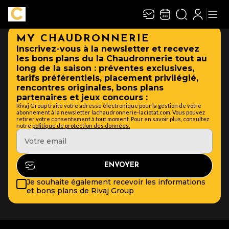
Non classifié(e)
MY CHAUDRONNERIE
Inscrivez-vous à la newsletter et recevez
les bons plans du la Chaudronnerie tout au
long de la saison : préventes exclusives,
tarifs préférentiels, placement privilégié,
rencontres originales, bons plans
partenaires et jeux concours :
Rivaj Group traite votre adresse électronique pour la gestion de votre
abonnement à la newsletter lachaudronnerie-laciotat.com. Vous pouvez
retirer votre consentement à tout moment. Pour en savoir plus, consultez
notre
politique de protection des données.
Je souhaite également recevoir les informations
et bons plans de Rivaj Group