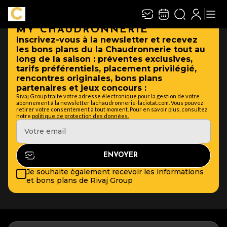
MY CHAUDRONNERIE
Inscrivez-vous à la newsletter et recevez
les bons plans du la Chaudronnerie tout au
long de la saison : préventes exclusives,
tarifs préférentiels, placement privilégié,
rencontres originales, bons plans
partenaires et jeux concours :
Rivaj Group traite votre adresse électronique pour la gestion de votre
abonnement à la newsletter lachaudronnerie-laciotat.com. Vous pouvez
retirer votre consentement à tout moment. Pour en savoir plus, consultez
notre
politique de protection des données.
Je souhaite également recevoir les informations
et bons plans de Rivaj Group