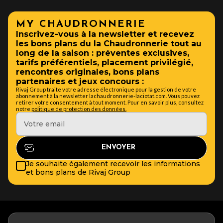
MY CHAUDRONNERIE
Inscrivez-vous à la newsletter et recevez
les bons plans du la Chaudronnerie tout au
long de la saison : préventes exclusives,
tarifs préférentiels, placement privilégié,
rencontres originales, bons plans
partenaires et jeux concours :
Rivaj Group traite votre adresse électronique pour la gestion de votre
abonnement à la newsletter lachaudronnerie-laciotat.com. Vous pouvez
retirer votre consentement à tout moment. Pour en savoir plus, consultez
notre
politique de protection des données.
Je souhaite également recevoir les informations
et bons plans de Rivaj Group