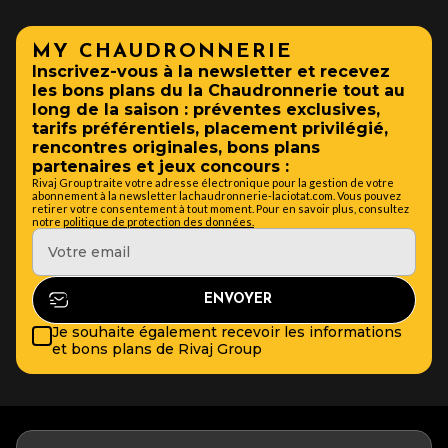
MY CHAUDRONNERIE
Inscrivez-vous à la newsletter et recevez
les bons plans du la Chaudronnerie tout au
long de la saison : préventes exclusives,
tarifs préférentiels, placement privilégié,
rencontres originales, bons plans
partenaires et jeux concours :
Rivaj Group traite votre adresse électronique pour la gestion de votre
abonnement à la newsletter lachaudronnerie-laciotat.com. Vous pouvez
retirer votre consentement à tout moment. Pour en savoir plus, consultez
notre
politique de protection des données.
Je souhaite également recevoir les informations
et bons plans de Rivaj Group