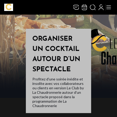
Recevez toute l’actualité en vous abonnant à
Ferme
notre newsletter :
ORGANISER
UN COCKTAIL
ENVOYER
AUTOUR D’UN
Rivaj Group traite votre adresse électronique pour la gestion de votre
abonnement à la newsletter de
La Chaudronnerie
. Vous pouvez retirer votre
consentement à tout moment. Pour en savoir plus, consultez notre
politique de
SPECTACLE
protection des données
.
Profitez d'une soirée inédite et
insolite avec vos collaborateurs
ou clients en version Le Club by
La Chaudronnerie autour d'un
spectacle proposé dans la
programmation de La
Chaudronnerie